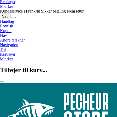
Restlager
Mærker
Kundeservice i Frankrig
Sikker betaling
Nem retur
Søg
Håndtag
Rovfisk
Kupon
Hav
Andre ferskner
Navigation
Tøj
Restlager
Mærker
Tilføjer til kurv...