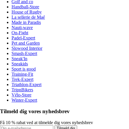
Golf and co
Handball-Store
House of Rugby
La sellerie de Maé
Made in Paradis
Nauti-wave
On-Fight
Padel-Expert
Pet and Garden
Slowood Interior
Smash-Expert
Sneak'In
Sneakids
Sport is good
Training-Fit
Trek-Expert
Triathlon-Expert
TripnBikers
Vélo-Store
Winter-Expert
Tilmeld dig vores nyhedsbrev
Få 10 % rabat ved at tilmelde dig vores nyhedsbrev
Tilmeld dig