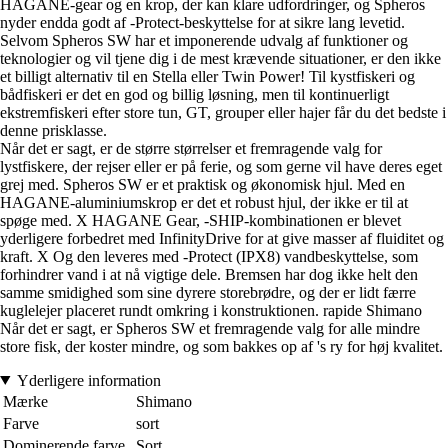
HAGANE-gear og en krop, der kan klare udfordringer, og Spheros
nyder endda godt af -Protect-beskyttelse for at sikre lang levetid.
Selvom Spheros SW har et imponerende udvalg af funktioner og
teknologier og vil tjene dig i de mest krævende situationer, er den ikke
et billigt alternativ til en Stella eller Twin Power! Til kystfiskeri og
bådfiskeri er det en god og billig løsning, men til kontinuerligt
ekstremfiskeri efter store tun, GT, grouper eller hajer får du det bedste i
denne prisklasse.
Når det er sagt, er de større størrelser et fremragende valg for
lystfiskere, der rejser eller er på ferie, og som gerne vil have deres eget
grej med. Spheros SW er et praktisk og økonomisk hjul. Med en
HAGANE-aluminiumskrop er det et robust hjul, der ikke er til at
spøge med. X HAGANE Gear, -SHIP-kombinationen er blevet
yderligere forbedret med InfinityDrive for at give masser af fluiditet og
kraft. X Og den leveres med -Protect (IPX8) vandbeskyttelse, som
forhindrer vand i at nå vigtige dele. Bremsen har dog ikke helt den
samme smidighed som sine dyrere storebrødre, og der er lidt færre
kuglelejer placeret rundt omkring i konstruktionen. rapide Shimano
Når det er sagt, er Spheros SW et fremragende valg for alle mindre
store fisk, der koster mindre, og som bakkes op af 's ry for høj kvalitet.
Yderligere information
Mærke
Shimano
Farve
sort
Dominerende farve
Sort