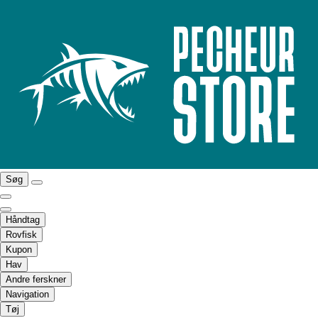
Søg
Håndtag
Rovfisk
Kupon
Hav
Andre ferskner
Navigation
Tøj