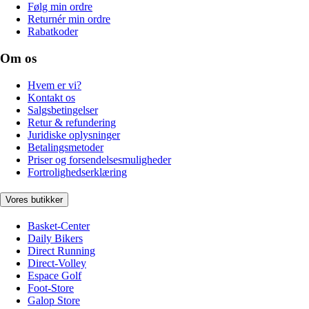
Følg min ordre
Returnér min ordre
Rabatkoder
Om os
Hvem er vi?
Kontakt os
Salgsbetingelser
Retur & refundering
Juridiske oplysninger
Betalingsmetoder
Priser og forsendelsesmuligheder
Fortrolighedserklæring
Vores butikker
Basket-Center
Daily Bikers
Direct Running
Direct-Volley
Espace Golf
Foot-Store
Galop Store