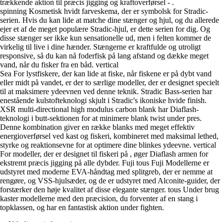
trækkende aktion til præcis jigging og kraftoverførsel - .
spinning Kosmetisk hvidt farveskema, der er symbolsk for Stradic-
serien. Hvis du kan lide at matche dine stænger og hjul, og du allerede
ejer et af de meget populære Stradic-hjul, er dette serien for dig. Og
disse stænger ser ikke kun sensationelle ud, men i felten kommer de
virkelig til live i dine hænder. Stængerne er kraftfulde og utroligt
responsive, så du kan nå foderfisk på lang afstand og dække meget
vand, når du fisker fra en båd. vertical
Sea For lystfiskere, der kan lide at fiske, når fiskene er på dybt vand
eller midt på vandet, er der to særlige modeller, der er designet specielt
til at maksimere ydeevnen ved denne teknik. Stradic Bass-serien har
enestående kulstofteknologi skjult i Stradic's ikoniske hvide finish.
XSR multi-directional high modulus carbon blank har Diaflash-
teknologi i butt-sektionen for at minimere blank twist under pres.
Denne kombination giver en række blanks med meget effektiv
energioverførsel ved kast og fiskeri, kombineret med maksimal lethed,
styrke og reaktionsevne for at optimere dine blinkes ydeevne. vertical
For modeller, der er designet til fiskeri på , øger Diaflash armen for
ekstremt præcis jigging på alle dybder. Fuji tous Fuji Modellerne er
udstyret med moderne EVA-håndtag med splitgreb, der er nemme at
rengøre, og VSS-hjulsæder, og de er udstyret med Alconite-guider, der
forstærker den høje kvalitet af disse elegante stænger. tous Under brug
kaster modellerne med den præcision, du forventer af en stang i
topklassen, og har en fantastisk aktion under fighten.