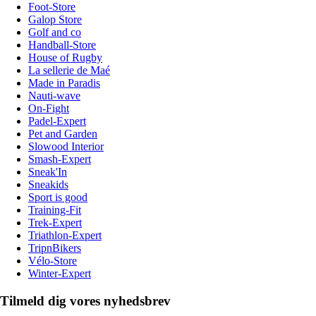
Foot-Store
Galop Store
Golf and co
Handball-Store
House of Rugby
La sellerie de Maé
Made in Paradis
Nauti-wave
On-Fight
Padel-Expert
Pet and Garden
Slowood Interior
Smash-Expert
Sneak'In
Sneakids
Sport is good
Training-Fit
Trek-Expert
Triathlon-Expert
TripnBikers
Vélo-Store
Winter-Expert
Tilmeld dig vores nyhedsbrev