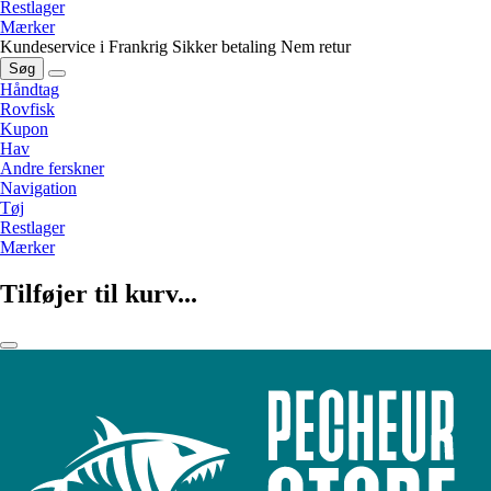
Restlager
Mærker
Kundeservice i Frankrig
Sikker betaling
Nem retur
Søg
Håndtag
Rovfisk
Kupon
Hav
Andre ferskner
Navigation
Tøj
Restlager
Mærker
Tilføjer til kurv...