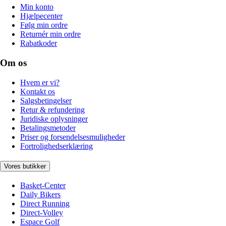
Min konto
Hjælpecenter
Følg min ordre
Returnér min ordre
Rabatkoder
Om os
Hvem er vi?
Kontakt os
Salgsbetingelser
Retur & refundering
Juridiske oplysninger
Betalingsmetoder
Priser og forsendelsesmuligheder
Fortrolighedserklæring
Vores butikker
Basket-Center
Daily Bikers
Direct Running
Direct-Volley
Espace Golf