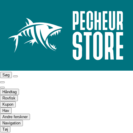
Søg
Håndtag
Rovfisk
Kupon
Hav
Andre ferskner
Navigation
Tøj