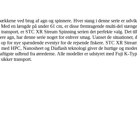
ækkene ved brug af agn og spinnere. Hver stang i denne serie er udvikle
 agn. Med en længde på under 61 cm, er disse fremragende multi-del stæng
t transport, er STC XR Stream Spinning serien det perfekte valg. Det tilby
ungere agn, har denne serie noget for enhver smag. Uanset de situatione
op for nye spændende eventyr for de rejsende fiskere. STC XR Stream 
ed HPC, Nanosheet og Diaflash teknologi giver de hurtige og moderat h
raftigste udbrud fra ørrederne. Alle modeller er udstyret med Fuji K-Typ
ikker transport.