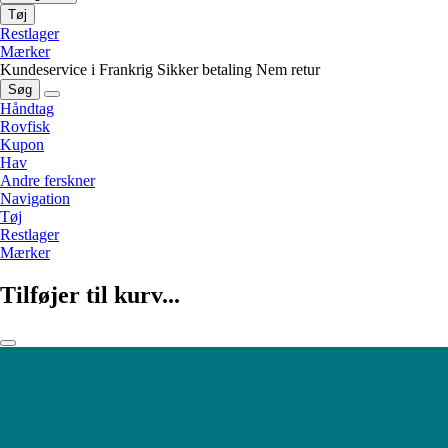
Tøj
Restlager
Mærker
Kundeservice i Frankrig
Sikker betaling
Nem retur
Søg
Håndtag
Rovfisk
Kupon
Hav
Andre ferskner
Navigation
Tøj
Restlager
Mærker
Tilføjer til kurv...