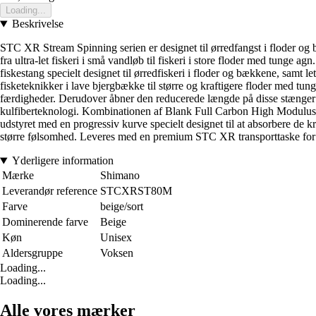
Loading...
Beskrivelse
STC XR Stream Spinning serien er designet til ørredfangst i floder og b
fra ultra-let fiskeri i små vandløb til fiskeri i store floder med tunge
fiskestang specielt designet til ørredfiskeri i floder og bækkene, samt le
fisketeknikker i lave bjergbække til større og kraftigere floder med t
færdigheder. Derudover åbner den reducerede længde på disse stænger 
kulfiberteknologi. Kombinationen af Blank Full Carbon High Modulus m
udstyret med en progressiv kurve specielt designet til at absorbere de k
større følsomhed. Leveres med en premium STC XR transporttaske for s
Yderligere information
Mærke
Shimano
Leverandør reference
STCXRST80M
Farve
beige/sort
Dominerende farve
Beige
Køn
Unisex
Aldersgruppe
Voksen
Loading...
Loading...
Alle vores mærker