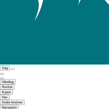
Søg
Håndtag
Rovfisk
Kupon
Hav
Andre ferskner
Navigation