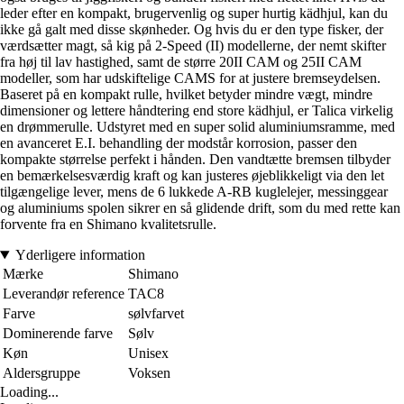
leder efter en kompakt, brugervenlig og super hurtig kädhjul, kan du
ikke gå galt med disse skønheder. Og hvis du er den type fisker, der
værdsætter magt, så kig på 2-Speed (II) modellerne, der nemt skifter
fra høj til lav hastighed, samt de større 20II CAM og 25II CAM
modeller, som har udskiftelige CAMS for at justere bremseydelsen.
Baseret på en kompakt rulle, hvilket betyder mindre vægt, mindre
dimensioner og lettere håndtering end store kädhjul, er Talica virkelig
en drømmerulle. Udstyret med en super solid aluminiumsramme, med
en avanceret E.I. behandling der modstår korrosion, passer den
kompakte størrelse perfekt i hånden. Den vandtætte bremsen tilbyder
en bemærkelsesværdig kraft og kan justeres øjeblikkeligt via den let
tilgængelige lever, mens de 6 lukkede A-RB kuglelejer, messinggear
og aluminiums spolen sikrer en så glidende drift, som du med rette kan
forvente fra en Shimano kvalitetsrulle.
Yderligere information
Mærke
Shimano
Leverandør reference
TAC8
Farve
sølvfarvet
Dominerende farve
Sølv
Køn
Unisex
Aldersgruppe
Voksen
Loading...