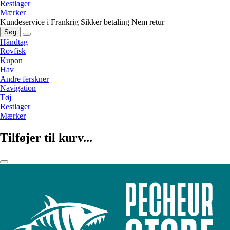
Restlager
Mærker
Kundeservice i Frankrig
Sikker betaling
Nem retur
Søg
Håndtag
Rovfisk
Kupon
Hav
Andre ferskner
Navigation
Tøj
Restlager
Mærker
Tilføjer til kurv...