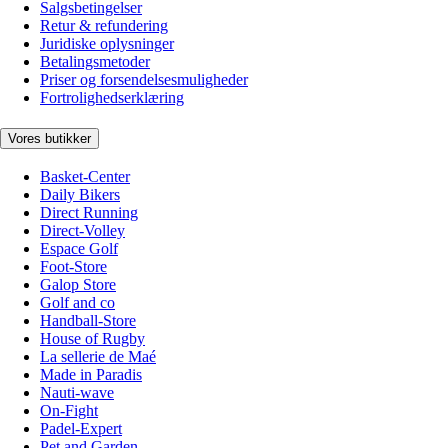
Salgsbetingelser
Retur & refundering
Juridiske oplysninger
Betalingsmetoder
Priser og forsendelsesmuligheder
Fortrolighedserklæring
Vores butikker
Basket-Center
Daily Bikers
Direct Running
Direct-Volley
Espace Golf
Foot-Store
Galop Store
Golf and co
Handball-Store
House of Rugby
La sellerie de Maé
Made in Paradis
Nauti-wave
On-Fight
Padel-Expert
Pet and Garden