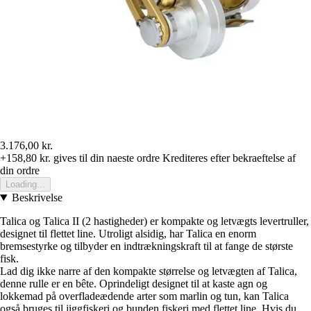
3.176,00 kr.
+158,80 kr.
gives til din naeste ordre
Krediteres efter bekraeftelse af
din ordre
Loading...
Beskrivelse
Talica og Talica II (2 hastigheder) er kompakte og letvægts levertruller,
designet til flettet line. Utroligt alsidig, har Talica en enorm
bremsestyrke og tilbyder en indtrækningskraft til at fange de største
fisk.
Lad dig ikke narre af den kompakte størrelse og letvægten af Talica,
denne rulle er en bête. Oprindeligt designet til at kaste agn og
lokkemad på overfladeædende arter som marlin og tun, kan Talica
også bruges til jiggfiskeri og bunden fiskeri med flettet line. Hvis du