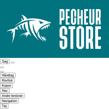
Søg
Håndtag
Rovfisk
Kupon
Hav
Andre ferskner
Navigation
Tøj