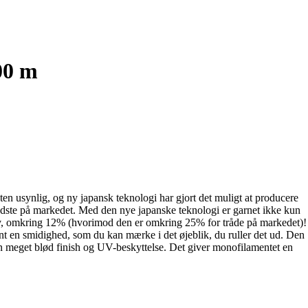
00 m
en usynlig, og ny japansk teknologi har gjort det muligt at producere
bedste på markedet. Med den nye japanske teknologi er garnet ikke kun
 lav, omkring 12% (hvorimod den er omkring 25% for tråde på markedet)!
t en smidighed, som du kan mærke i det øjeblik, du ruller det ud. Den
 en meget blød finish og UV-beskyttelse. Det giver monofilamentet en