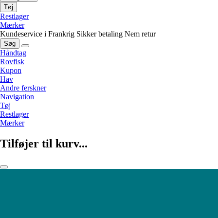
Tøj
Restlager
Mærker
Kundeservice i Frankrig
Sikker betaling
Nem retur
Søg
Håndtag
Rovfisk
Kupon
Hav
Andre ferskner
Navigation
Tøj
Restlager
Mærker
Tilføjer til kurv...