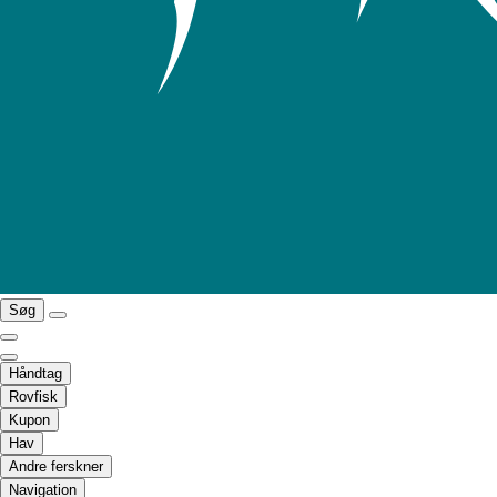
Søg
Håndtag
Rovfisk
Kupon
Hav
Andre ferskner
Navigation