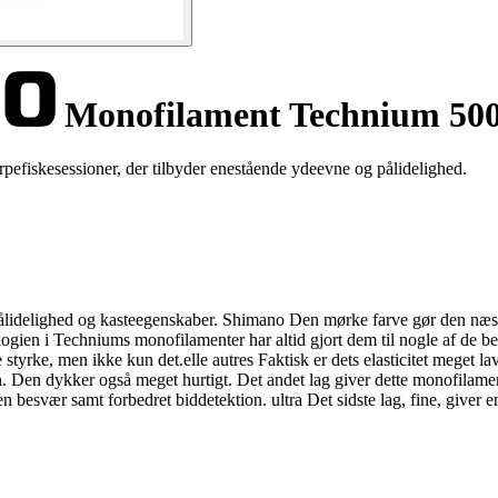
Monofilament Technium 50
pefiskesessioner, der tilbyder enestående ydeevne og pålidelighed.
 pålidelighed og kasteegenskaber. Shimano Den mørke farve gør den næst
ologien i Techniums monofilamenter har altid gjort dem til nogle af de 
styrke, men ikke kun det.elle autres Faktisk er dets elasticitet meget
. Den dykker også meget hurtigt. Det andet lag giver dette monofilamen
n besvær samt forbedret biddetektion. ultra Det sidste lag, fine, giver