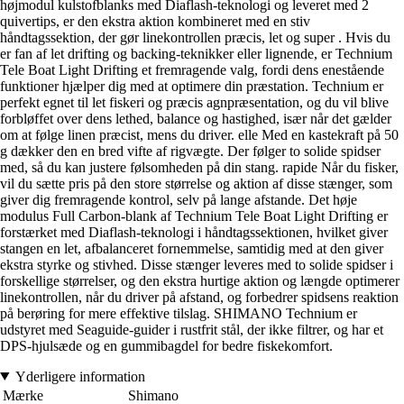
højmodul kulstofblanks med Diaflash-teknologi og leveret med 2
quivertips, er den ekstra aktion kombineret med en stiv
håndtagssektion, der gør linekontrollen præcis, let og super . Hvis du
er fan af let drifting og backing-teknikker eller lignende, er Technium
Tele Boat Light Drifting et fremragende valg, fordi dens enestående
funktioner hjælper dig med at optimere din præstation. Technium er
perfekt egnet til let fiskeri og præcis agnpræsentation, og du vil blive
forbløffet over dens lethed, balance og hastighed, især når det gælder
om at følge linen præcist, mens du driver. elle Med en kastekraft på 50
g dækker den en bred vifte af rigvægte. Der følger to solide spidser
med, så du kan justere følsomheden på din stang. rapide Når du fisker,
vil du sætte pris på den store størrelse og aktion af disse stænger, som
giver dig fremragende kontrol, selv på lange afstande. Det høje
modulus Full Carbon-blank af Technium Tele Boat Light Drifting er
forstærket med Diaflash-teknologi i håndtagssektionen, hvilket giver
stangen en let, afbalanceret fornemmelse, samtidig med at den giver
ekstra styrke og stivhed. Disse stænger leveres med to solide spidser i
forskellige størrelser, og den ekstra hurtige aktion og længde optimerer
linekontrollen, når du driver på afstand, og forbedrer spidsens reaktion
på berøring for mere effektive tilslag. SHIMANO Technium er
udstyret med Seaguide-guider i rustfrit stål, der ikke filtrer, og har et
DPS-hjulsæde og en gummibagdel for bedre fiskekomfort.
Yderligere information
Mærke
Shimano