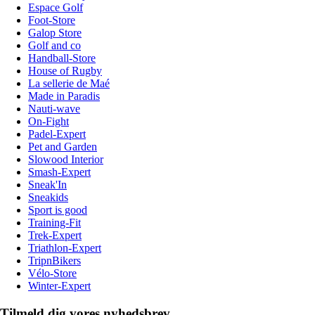
Espace Golf
Foot-Store
Galop Store
Golf and co
Handball-Store
House of Rugby
La sellerie de Maé
Made in Paradis
Nauti-wave
On-Fight
Padel-Expert
Pet and Garden
Slowood Interior
Smash-Expert
Sneak'In
Sneakids
Sport is good
Training-Fit
Trek-Expert
Triathlon-Expert
TripnBikers
Vélo-Store
Winter-Expert
Tilmeld dig vores nyhedsbrev