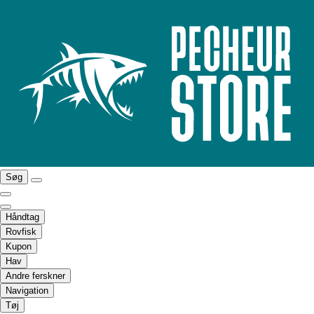
Søg
Håndtag
Rovfisk
Kupon
Hav
Andre ferskner
Navigation
Tøj