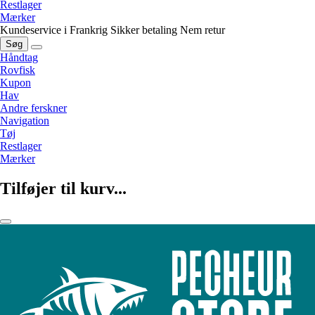
Restlager
Mærker
Kundeservice i Frankrig
Sikker betaling
Nem retur
Søg
Håndtag
Rovfisk
Kupon
Hav
Andre ferskner
Navigation
Tøj
Restlager
Mærker
Tilføjer til kurv...