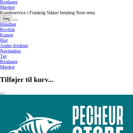
Restlager
Mærker
Kundeservice i Frankrig
Sikker betaling
Nem retur
Søg
Håndtag
Rovfisk
Kupon
Hav
Andre ferskner
Navigation
Tøj
Restlager
Mærker
Tilføjer til kurv...