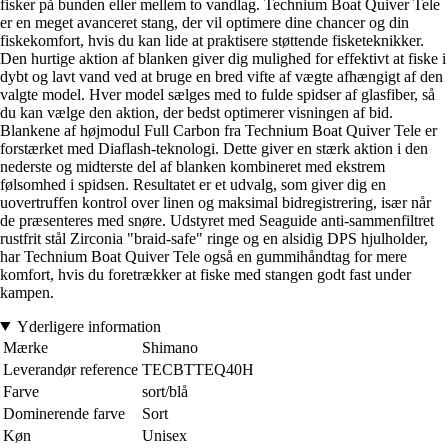
fisker på bunden eller mellem to vandlag. Technium Boat Quiver Tele
er en meget avanceret stang, der vil optimere dine chancer og din
fiskekomfort, hvis du kan lide at praktisere støttende fisketeknikker.
Den hurtige aktion af blanken giver dig mulighed for effektivt at fiske i
dybt og lavt vand ved at bruge en bred vifte af vægte afhængigt af den
valgte model. Hver model sælges med to fulde spidser af glasfiber, så
du kan vælge den aktion, der bedst optimerer visningen af bid.
Blankene af højmodul Full Carbon fra Technium Boat Quiver Tele er
forstærket med Diaflash-teknologi. Dette giver en stærk aktion i den
nederste og midterste del af blanken kombineret med ekstrem
følsomhed i spidsen. Resultatet er et udvalg, som giver dig en
uovertruffen kontrol over linen og maksimal bidregistrering, især når
de præsenteres med snøre. Udstyret med Seaguide anti-sammenfiltret
rustfrit stål Zirconia "braid-safe" ringe og en alsidig DPS hjulholder,
har Technium Boat Quiver Tele også en gummihåndtag for mere
komfort, hvis du foretrækker at fiske med stangen godt fast under
kampen.
Yderligere information
Mærke
Shimano
Leverandør reference
TECBTTEQ40H
Farve
sort/blå
Dominerende farve
Sort
Køn
Unisex