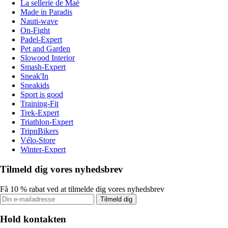
La sellerie de Maé
Made in Paradis
Nauti-wave
On-Fight
Padel-Expert
Pet and Garden
Slowood Interior
Smash-Expert
Sneak'In
Sneakids
Sport is good
Training-Fit
Trek-Expert
Triathlon-Expert
TripnBikers
Vélo-Store
Winter-Expert
Tilmeld dig vores nyhedsbrev
Få 10 % rabat ved at tilmelde dig vores nyhedsbrev
Tilmeld dig
Hold kontakten