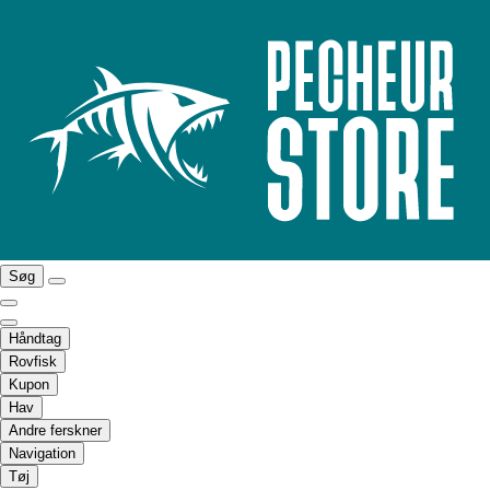
Søg
Håndtag
Rovfisk
Kupon
Hav
Andre ferskner
Navigation
Tøj