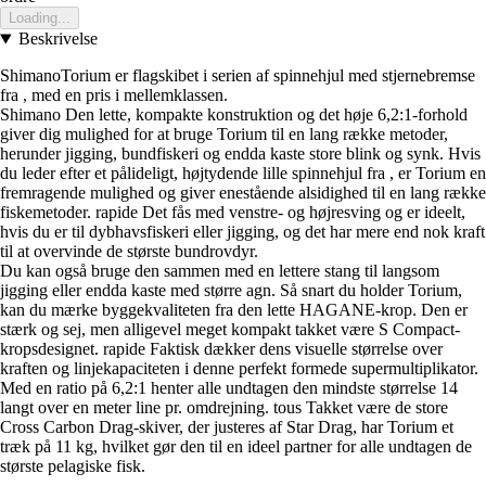
Loading...
Beskrivelse
ShimanoTorium er flagskibet i serien af spinnehjul med stjernebremse
fra , med en pris i mellemklassen.
Shimano Den lette, kompakte konstruktion og det høje 6,2:1-forhold
giver dig mulighed for at bruge Torium til en lang række metoder,
herunder jigging, bundfiskeri og endda kaste store blink og synk. Hvis
du leder efter et pålideligt, højtydende lille spinnehjul fra , er Torium en
fremragende mulighed og giver enestående alsidighed til en lang række
fiskemetoder. rapide Det fås med venstre- og højresving og er ideelt,
hvis du er til dybhavsfiskeri eller jigging, og det har mere end nok kraft
til at overvinde de største bundrovdyr.
Du kan også bruge den sammen med en lettere stang til langsom
jigging eller endda kaste med større agn. Så snart du holder Torium,
kan du mærke byggekvaliteten fra den lette HAGANE-krop. Den er
stærk og sej, men alligevel meget kompakt takket være S Compact-
kropsdesignet. rapide Faktisk dækker dens visuelle størrelse over
kraften og linjekapaciteten i denne perfekt formede supermultiplikator.
Med en ratio på 6,2:1 henter alle undtagen den mindste størrelse 14
langt over en meter line pr. omdrejning. tous Takket være de store
Cross Carbon Drag-skiver, der justeres af Star Drag, har Torium et
træk på 11 kg, hvilket gør den til en ideel partner for alle undtagen de
største pelagiske fisk.