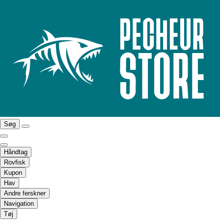
Søg
Håndtag
Rovfisk
Kupon
Hav
Andre ferskner
Navigation
Tøj