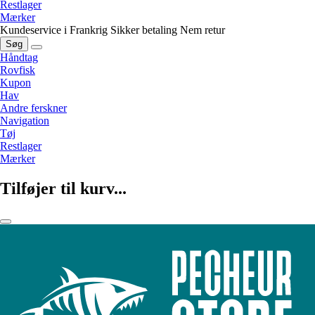
Restlager
Mærker
Kundeservice i Frankrig
Sikker betaling
Nem retur
Søg
Håndtag
Rovfisk
Kupon
Hav
Andre ferskner
Navigation
Tøj
Restlager
Mærker
Tilføjer til kurv...