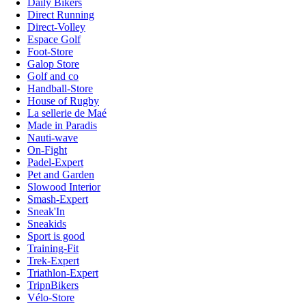
Daily Bikers
Direct Running
Direct-Volley
Espace Golf
Foot-Store
Galop Store
Golf and co
Handball-Store
House of Rugby
La sellerie de Maé
Made in Paradis
Nauti-wave
On-Fight
Padel-Expert
Pet and Garden
Slowood Interior
Smash-Expert
Sneak'In
Sneakids
Sport is good
Training-Fit
Trek-Expert
Triathlon-Expert
TripnBikers
Vélo-Store