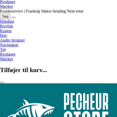
Restlager
Mærker
Kundeservice i Frankrig
Sikker betaling
Nem retur
Søg
Håndtag
Rovfisk
Kupon
Hav
Andre ferskner
Navigation
Tøj
Restlager
Mærker
Tilføjer til kurv...