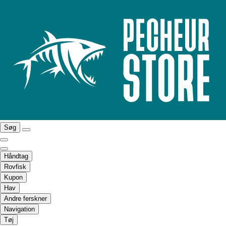
Søg
Håndtag
Rovfisk
Kupon
Hav
Andre ferskner
Navigation
Tøj