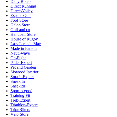
Daily Bikers
Direct Running
Direct-Volley
Espace Golf
Foot-Store
Galop Store
Golf and co
Handball-Store
House of Rugby
La sellerie de Maé
Made in Paradis
Nauti-wave
On-Fight
Padel-Expert
Pet and Garden
Slowood Interior
Smash-Expert
Sneak'In
Sneakids
Sport is good
Training-Fit
Trek-Expert
Triathlon-Expert
TripnBikers
Vélo-Store