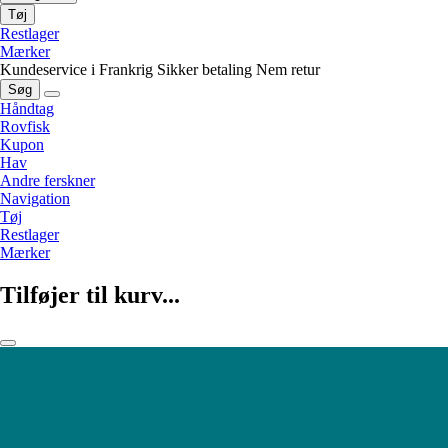
Tøj
Restlager
Mærker
Kundeservice i Frankrig
Sikker betaling
Nem retur
Søg
Håndtag
Rovfisk
Kupon
Hav
Andre ferskner
Navigation
Tøj
Restlager
Mærker
Tilføjer til kurv...