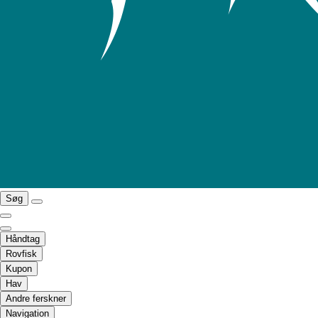
Søg
Håndtag
Rovfisk
Kupon
Hav
Andre ferskner
Navigation