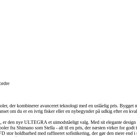
 ordre
r, der kombinerer avanceret teknologi med en uslåelig pris. Bygget
anset om du er en ivrig fisker eller en nybegynder på udkig efter en kv
 dig, er den nye ULTEGRA et uimodståeligt valg. Med sit elegante desig
ler fra Shimano som Stella - alt til en pris, der næsten virker for godt t
 holdbarhed med raffineret sofistikering, der gør den mere end i stand 