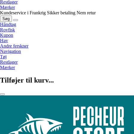
Restlager
Mærker
Kundeservice i Frankrig
Sikker betaling
Nem retur
Søg
Håndtag
Rovfisk
Kupon
Hav
Andre ferskner
Navigation
Tøj
Restlager
Mærker
Tilføjer til kurv...