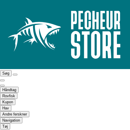
Søg
Håndtag
Rovfisk
Kupon
Hav
Andre ferskner
Navigation
Tøj