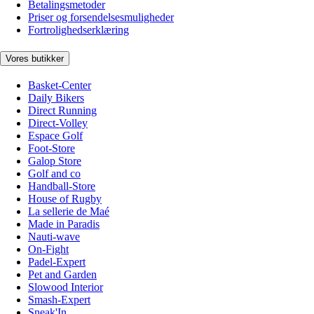
Betalingsmetoder
Priser og forsendelsesmuligheder
Fortrolighedserklæring
Vores butikker
Basket-Center
Daily Bikers
Direct Running
Direct-Volley
Espace Golf
Foot-Store
Galop Store
Golf and co
Handball-Store
House of Rugby
La sellerie de Maé
Made in Paradis
Nauti-wave
On-Fight
Padel-Expert
Pet and Garden
Slowood Interior
Smash-Expert
Sneak'In