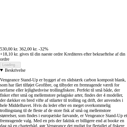
530,00 kr.
362,00 kr.
-32%
+18,10 kr.
gives til din naeste ordre
Krediteres efter bekraeftelse af din
ordre
Loading...
Beskrivelse
Vengeance Stand-Up er bygget af en slidstærk carbon komposit blank,
som har fået tilføjet Geofibre, og tilbyder en fremragende værdi for
uerfarne eller lejlighedsvise trollingfiskere. Perfekt til små både, der
fisker efter små og mellemstore pelagiske arter, findes der 4 modeller,
der dækker en bred vifte af stilarter til trolling og drift, der anvendes i
hele Middelhavet. Hvis du leder efter en meget overkommelig
trollingstang til de fleste af de store fisk af små og mellemstore
størrelser, som findes i europæiske farvande, er Vengeance Stand-Up et
fremragende valg. Med en pris der faktisk er billigere end at booke en
dag på en charterbåd, gør Vengeance det muligt for flertallet af fiskere