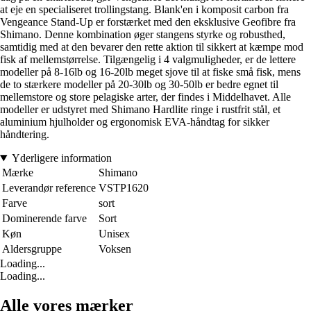
at eje en specialiseret trollingstang. Blank'en i komposit carbon fra
Vengeance Stand-Up er forstærket med den eksklusive Geofibre fra
Shimano. Denne kombination øger stangens styrke og robusthed,
samtidig med at den bevarer den rette aktion til sikkert at kæmpe mod
fisk af mellemstørrelse. Tilgængelig i 4 valgmuligheder, er de lettere
modeller på 8-16lb og 16-20lb meget sjove til at fiske små fisk, mens
de to stærkere modeller på 20-30lb og 30-50lb er bedre egnet til
mellemstore og store pelagiske arter, der findes i Middelhavet. Alle
modeller er udstyret med Shimano Hardlite ringe i rustfrit stål, et
aluminium hjulholder og ergonomisk EVA-håndtag for sikker
håndtering.
Yderligere information
Mærke
Shimano
Leverandør reference
VSTP1620
Farve
sort
Dominerende farve
Sort
Køn
Unisex
Aldersgruppe
Voksen
Loading...
Loading...
Alle vores mærker