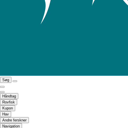
Søg
Håndtag
Rovfisk
Kupon
Hav
Andre ferskner
Navigation