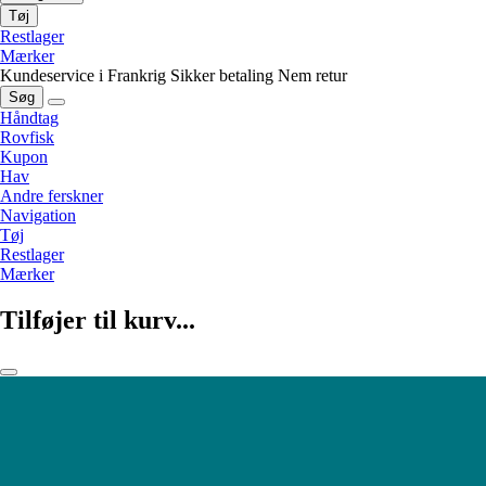
Tøj
Restlager
Mærker
Kundeservice i Frankrig
Sikker betaling
Nem retur
Søg
Håndtag
Rovfisk
Kupon
Hav
Andre ferskner
Navigation
Tøj
Restlager
Mærker
Tilføjer til kurv...