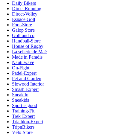
Daily Bikers
Direct Running
Direct-Volley
Espace Golf
Foot-Store
Galop Store
Golf and co
Handball-Store
House of Rugby
La sellerie de Maé
Made in Paradis
Nauti-wave
On-Fight
Padel-Expert
Pet and Garden
Slowood Interior
Smash-Expert
Sneak'In
Sneakids
Sport is good
Training-Fit
Trek-Expert
Triathlon-Expert
TripnBikers
Vélo-Store