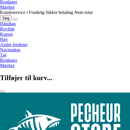
Restlager
Mærker
Kundeservice i Frankrig
Sikker betaling
Nem retur
Søg
Håndtag
Rovfisk
Kupon
Hav
Andre ferskner
Navigation
Tøj
Restlager
Mærker
Tilføjer til kurv...