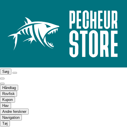
Søg
Håndtag
Rovfisk
Kupon
Hav
Andre ferskner
Navigation
Tøj