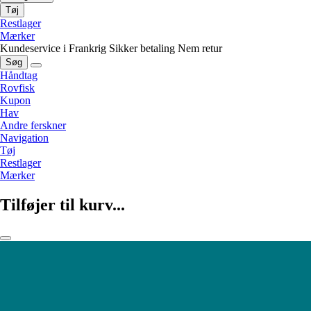
Tøj
Restlager
Mærker
Kundeservice i Frankrig
Sikker betaling
Nem retur
Søg
Håndtag
Rovfisk
Kupon
Hav
Andre ferskner
Navigation
Tøj
Restlager
Mærker
Tilføjer til kurv...