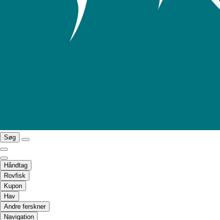
Søg
Håndtag
Rovfisk
Kupon
Hav
Andre ferskner
Navigation