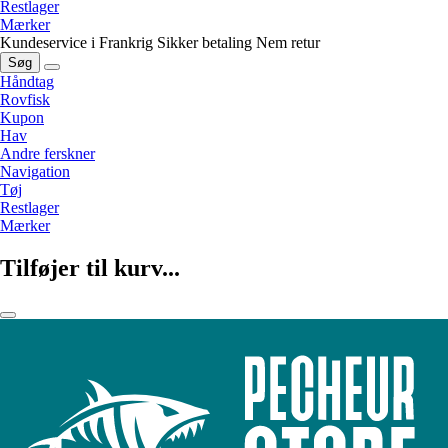
Restlager
Mærker
Kundeservice i Frankrig
Sikker betaling
Nem retur
Søg
Håndtag
Rovfisk
Kupon
Hav
Andre ferskner
Navigation
Tøj
Restlager
Mærker
Tilføjer til kurv...