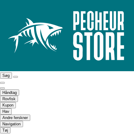
Søg
Håndtag
Rovfisk
Kupon
Hav
Andre ferskner
Navigation
Tøj