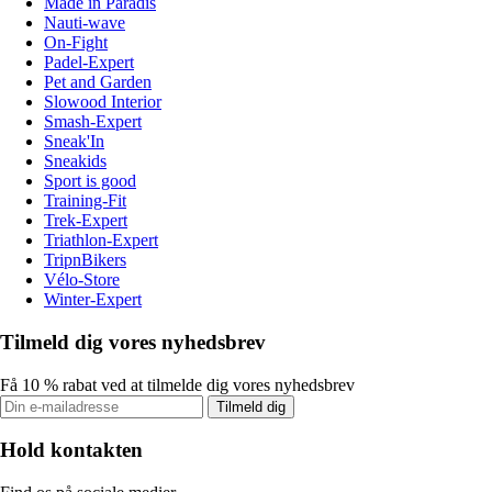
Made in Paradis
Nauti-wave
On-Fight
Padel-Expert
Pet and Garden
Slowood Interior
Smash-Expert
Sneak'In
Sneakids
Sport is good
Training-Fit
Trek-Expert
Triathlon-Expert
TripnBikers
Vélo-Store
Winter-Expert
Tilmeld dig vores nyhedsbrev
Få 10 % rabat ved at tilmelde dig vores nyhedsbrev
Tilmeld dig
Hold kontakten