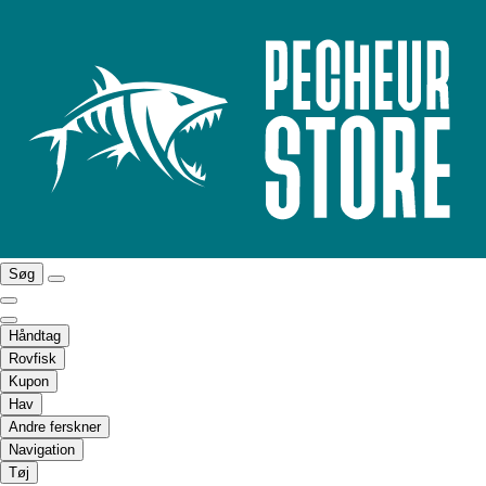
Søg
Håndtag
Rovfisk
Kupon
Hav
Andre ferskner
Navigation
Tøj