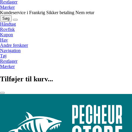
Restlager
Mærker
Kundeservice i Frankrig
Sikker betaling
Nem retur
Søg
Håndtag
Rovfisk
Kupon
Hav
Andre ferskner
Navigation
Tøj
Restlager
Mærker
Tilføjer til kurv...