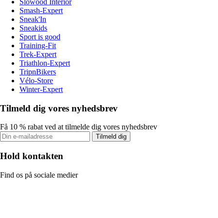
Slowood Interior
Smash-Expert
Sneak'In
Sneakids
Sport is good
Training-Fit
Trek-Expert
Triathlon-Expert
TripnBikers
Vélo-Store
Winter-Expert
Tilmeld dig vores nyhedsbrev
Få 10 % rabat ved at tilmelde dig vores nyhedsbrev
Tilmeld dig
Hold kontakten
Find os på sociale medier