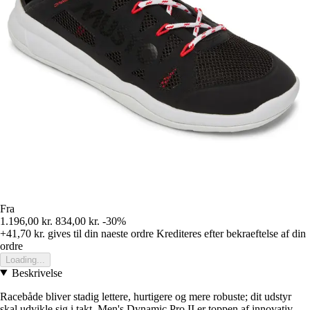
Fra
1.196,00 kr.
834,00 kr.
-30%
+41,70 kr.
gives til din naeste ordre
Krediteres efter bekraeftelse af din
ordre
Loading...
Beskrivelse
Racebåde bliver stadig lettere, hurtigere og mere robuste; dit udstyr
skal udvikle sig i takt. Men's Dynamic Pro II er toppen af innovativ