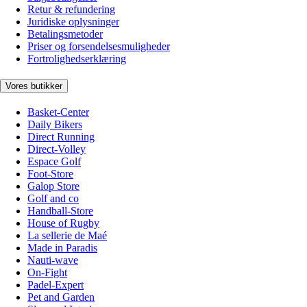
Retur & refundering
Juridiske oplysninger
Betalingsmetoder
Priser og forsendelsesmuligheder
Fortrolighedserklæring
Vores butikker
Basket-Center
Daily Bikers
Direct Running
Direct-Volley
Espace Golf
Foot-Store
Galop Store
Golf and co
Handball-Store
House of Rugby
La sellerie de Maé
Made in Paradis
Nauti-wave
On-Fight
Padel-Expert
Pet and Garden