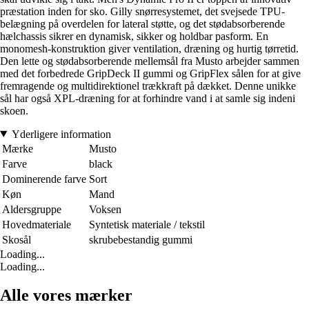
præstation inden for sko. Gilly snørresystemet, det svejsede TPU-
belægning på overdelen for lateral støtte, og det stødabsorberende
hælchassis sikrer en dynamisk, sikker og holdbar pasform. En
monomesh-konstruktion giver ventilation, dræning og hurtig tørretid.
Den lette og stødabsorberende mellemsål fra Musto arbejder sammen
med det forbedrede GripDeck II gummi og GripFlex sålen for at give
fremragende og multidirektionel trækkraft på dækket. Denne unikke
sål har også XPL-dræning for at forhindre vand i at samle sig indeni
skoen.
Yderligere information
Mærke
Musto
Farve
black
Dominerende farve
Sort
Køn
Mand
Aldersgruppe
Voksen
Hovedmateriale
Syntetisk materiale / tekstil
Skosål
skrubebestandig gummi
Loading...
Loading...
Alle vores mærker