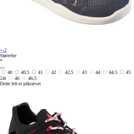
+-2
Størrelse
*
40
40,5
41
42
42,5
43
44
44,5
45
24t
46
46,5
Dette felt er påkrævet