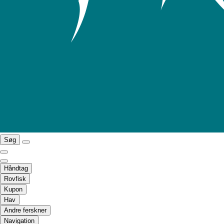
Søg
Håndtag
Rovfisk
Kupon
Hav
Andre ferskner
Navigation