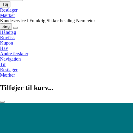
Tøj
Restlager
Mærker
Kundeservice i Frankrig
Sikker betaling
Nem retur
Søg
Håndtag
Rovfisk
Kupon
Hav
Andre ferskner
Navigation
Tøj
Restlager
Mærker
Tilføjer til kurv...