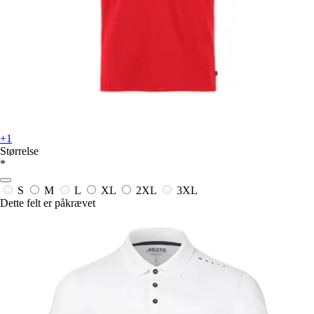
+1
Størrelse
*
S
M
L
XL
2XL
3XL
Dette felt er påkrævet