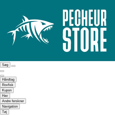
Søg
Håndtag
Rovfisk
Kupon
Hav
Andre ferskner
Navigation
Tøj