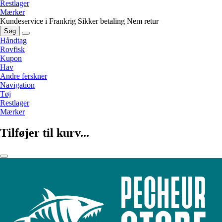
Restlager
Mærker
Kundeservice i Frankrig
Sikker betaling
Nem retur
Søg
Håndtag
Rovfisk
Kupon
Hav
Andre ferskner
Navigation
Tøj
Restlager
Mærker
Tilføjer til kurv...