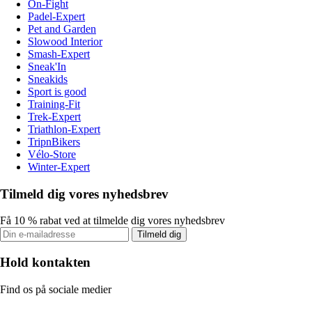
On-Fight
Padel-Expert
Pet and Garden
Slowood Interior
Smash-Expert
Sneak'In
Sneakids
Sport is good
Training-Fit
Trek-Expert
Triathlon-Expert
TripnBikers
Vélo-Store
Winter-Expert
Tilmeld dig vores nyhedsbrev
Få 10 % rabat ved at tilmelde dig vores nyhedsbrev
Tilmeld dig
Hold kontakten
Find os på sociale medier