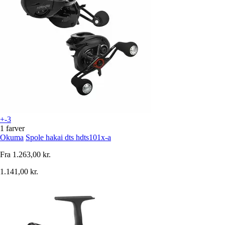
+-3
1 farver
Okuma
Spole hakai dts hdts101x-a
Fra
1.263,00 kr.
1.141,00 kr.