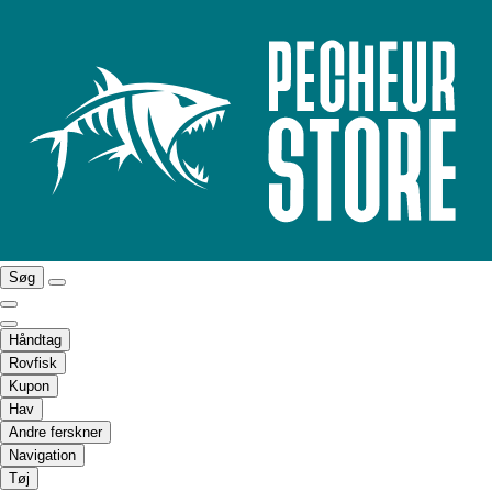
Søg
Håndtag
Rovfisk
Kupon
Hav
Andre ferskner
Navigation
Tøj