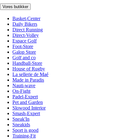
Vores butikker
Basket-Center
Daily Bikers
Direct Running
Direct-Volley
Espace Golf
Foot-Store
Galop Store
Golf and co
Handball-Store
House of Rugby
La sellerie de Maé
Made in Paradis
Nauti-wave
On-Fight
Padel-Expert
Pet and Garden
Slowood Interior
Smash-Expert
Sneak'In
Sneakids
Sport is good
Training-Fit