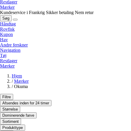
Restlager
Mærker
Kundeservice i Frankrig
Sikker betaling
Nem retur
Søg
Håndtag
Rovfisk
Kupon
Hav
Andre ferskner
Navigation
Tøj
Restlager
Mærker
Hjem
/
Mærker
/
Okuma
Filtre
Afsendes inden for 24 timer
Størrelse
Dominerende farve
Sortiment
Produkttype