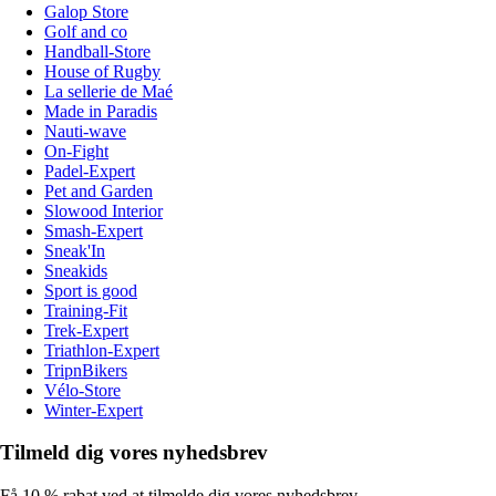
Galop Store
Golf and co
Handball-Store
House of Rugby
La sellerie de Maé
Made in Paradis
Nauti-wave
On-Fight
Padel-Expert
Pet and Garden
Slowood Interior
Smash-Expert
Sneak'In
Sneakids
Sport is good
Training-Fit
Trek-Expert
Triathlon-Expert
TripnBikers
Vélo-Store
Winter-Expert
Tilmeld dig vores nyhedsbrev
Få 10 % rabat ved at tilmelde dig vores nyhedsbrev