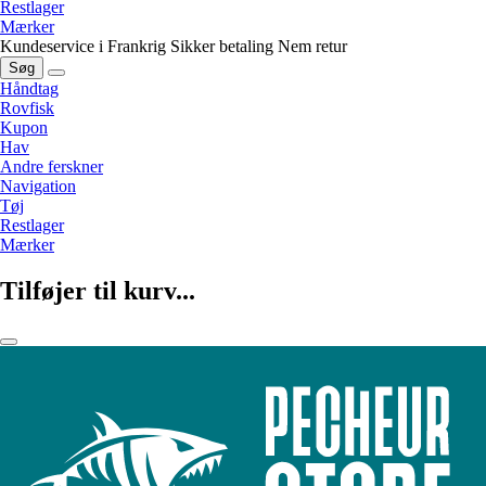
Restlager
Mærker
Kundeservice i Frankrig
Sikker betaling
Nem retur
Søg
Håndtag
Rovfisk
Kupon
Hav
Andre ferskner
Navigation
Tøj
Restlager
Mærker
Tilføjer til kurv...