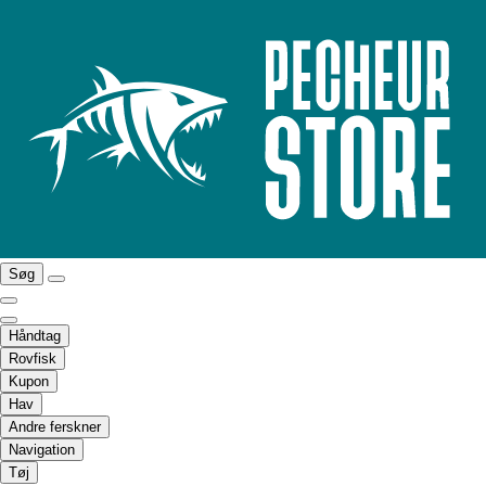
Søg
Håndtag
Rovfisk
Kupon
Hav
Andre ferskner
Navigation
Tøj