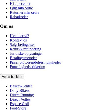
Hjælpecenter
Følg min ordre
Returnér min ordre
Rabatkoder
Om os
Hvem er vi?
Kontakt os
Salgsbetingelser
Retur & refundering
Juridiske oplysninger
Betalingsmetoder
Priser og forsendelsesmuligheder
Fortrolighedserklæring
Vores butikker
Basket-Center
Daily Bikers
Direct Running
Direct-Volley
Espace Golf
Foot-Store