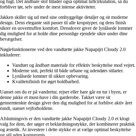
og fugt. Det åndbare stof tillader også optimal luftcirkulation, så du
forbliver tør, selv under de mest intense aktiviteter.
Jakken skiller sig ud med sine omhyggelige detaljer og sit moderne
design. Dens elegante snit passer til alle kropstyper, og dens finish
sikrer en uovertruffen komfort. Derudover giver de lynlåsede lommer
dig mulighed for at holde dine personlige ejendele sikre under dine
bevægelser.
Nøglefunktionerne ved den vandtætte jakke Napapijri Cloudy 2.0
inkluderer:
Vandtæt og åndbart materiale for effektiv beskyttelse mod vejret.
Moderne snit, perfekt til både urbane og udendørs stilarter.
Lynlåsede lommer til sikker opbevaring.
Kvalitetsfinish for øget holdbarhed.
Uanset om du er på vandretur, rejser eller bare går en tur i byen, er
denne jakke et must-have i din garderobe. Takket være sit
gennemtenkte design giver den dig mulighed for at forblive aktiv året
rundt, uanset vejforholdene.
Afslutningsvis er den vandtætte jakke Napapijri Cloudy 2.0 et klogt
valg for dem, der søger et beklædningsstykke, der kombinerer praktisk
og æstetik. At investere i dette stykke er at vælge optimal beskyttelse
og stil uden kompromis.