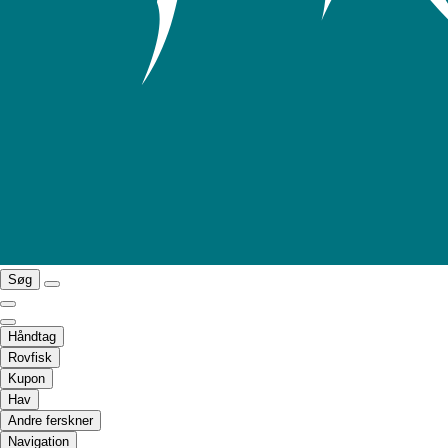
Søg
Håndtag
Rovfisk
Kupon
Hav
Andre ferskner
Navigation