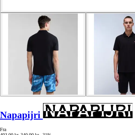
Napapijri
Fra
493,00 kr.
340,00 kr.
-31%