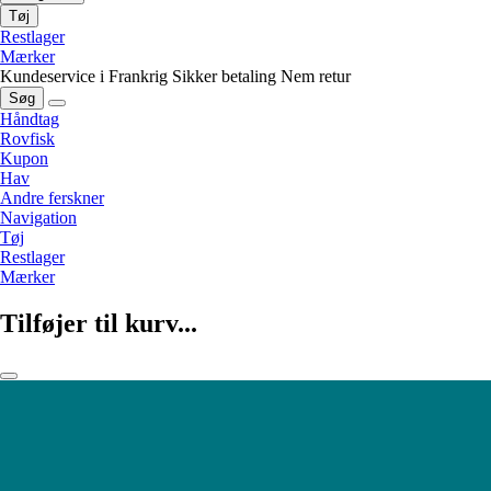
Tøj
Restlager
Mærker
Kundeservice i Frankrig
Sikker betaling
Nem retur
Søg
Håndtag
Rovfisk
Kupon
Hav
Andre ferskner
Navigation
Tøj
Restlager
Mærker
Tilføjer til kurv...