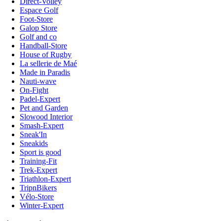
Direct-Volley
Espace Golf
Foot-Store
Galop Store
Golf and co
Handball-Store
House of Rugby
La sellerie de Maé
Made in Paradis
Nauti-wave
On-Fight
Padel-Expert
Pet and Garden
Slowood Interior
Smash-Expert
Sneak'In
Sneakids
Sport is good
Training-Fit
Trek-Expert
Triathlon-Expert
TripnBikers
Vélo-Store
Winter-Expert