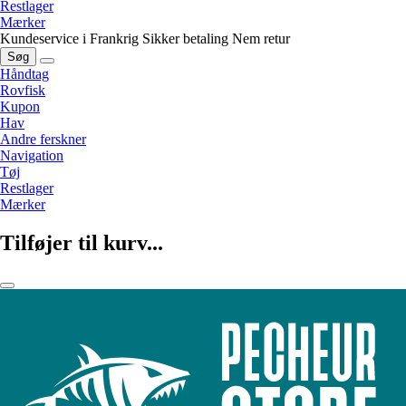
Restlager
Mærker
Kundeservice i Frankrig
Sikker betaling
Nem retur
Søg
Håndtag
Rovfisk
Kupon
Hav
Andre ferskner
Navigation
Tøj
Restlager
Mærker
Tilføjer til kurv...