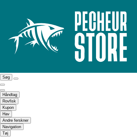
Søg
Håndtag
Rovfisk
Kupon
Hav
Andre ferskner
Navigation
Tøj