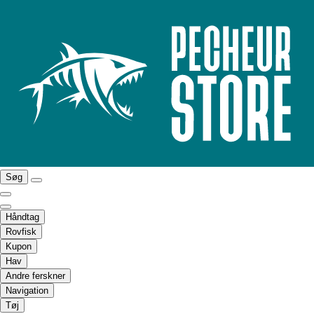
Søg
Håndtag
Rovfisk
Kupon
Hav
Andre ferskner
Navigation
Tøj