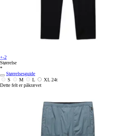
+-2
Størrelse
*
Størrelsesguide
S
M
L
XL
24t
Dette felt er påkrævet