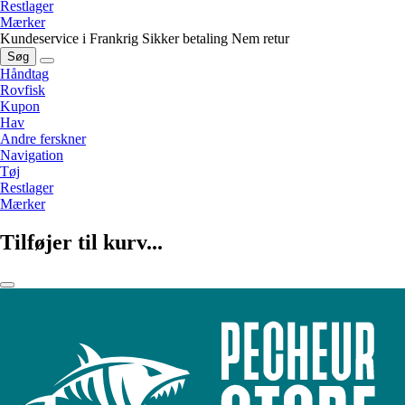
Restlager
Mærker
Kundeservice i Frankrig
Sikker betaling
Nem retur
Søg
Håndtag
Rovfisk
Kupon
Hav
Andre ferskner
Navigation
Tøj
Restlager
Mærker
Tilføjer til kurv...