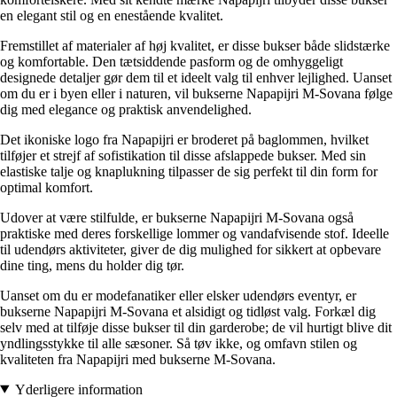
en elegant stil og en enestående kvalitet.
Fremstillet af materialer af høj kvalitet, er disse bukser både slidstærke
og komfortable. Den tætsiddende pasform og de omhyggeligt
designede detaljer gør dem til et ideelt valg til enhver lejlighed. Uanset
om du er i byen eller i naturen, vil bukserne Napapijri M-Sovana følge
dig med elegance og praktisk anvendelighed.
Det ikoniske logo fra Napapijri er broderet på baglommen, hvilket
tilføjer et strejf af sofistikation til disse afslappede bukser. Med sin
elastiske talje og knaplukning tilpasser de sig perfekt til din form for
optimal komfort.
Udover at være stilfulde, er bukserne Napapijri M-Sovana også
praktiske med deres forskellige lommer og vandafvisende stof. Ideelle
til udendørs aktiviteter, giver de dig mulighed for sikkert at opbevare
dine ting, mens du holder dig tør.
Uanset om du er modefanatiker eller elsker udendørs eventyr, er
bukserne Napapijri M-Sovana et alsidigt og tidløst valg. Forkæl dig
selv med at tilføje disse bukser til din garderobe; de vil hurtigt blive dit
yndlingsstykke til alle sæsoner. Så tøv ikke, og omfavn stilen og
kvaliteten fra Napapijri med bukserne M-Sovana.
Yderligere information