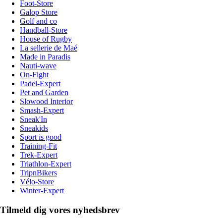
Foot-Store
Galop Store
Golf and co
Handball-Store
House of Rugby
La sellerie de Maé
Made in Paradis
Nauti-wave
On-Fight
Padel-Expert
Pet and Garden
Slowood Interior
Smash-Expert
Sneak'In
Sneakids
Sport is good
Training-Fit
Trek-Expert
Triathlon-Expert
TripnBikers
Vélo-Store
Winter-Expert
Tilmeld dig vores nyhedsbrev