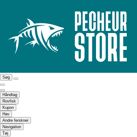
Søg
Håndtag
Rovfisk
Kupon
Hav
Andre ferskner
Navigation
Tøj