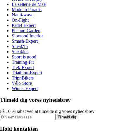
La sellerie de Maé
Made in Paradis
Nauti-wave
On-Fight
Padel-Expert
Pet and Garden
Slowood Interior
Smash-Expert
Sneak'In
Sneakids
Sport is good
Training-Fit
Trek-Expert
Triathlon-Expert
TripnBikers
Vélo-Store
Winter-Expert
Tilmeld dig vores nyhedsbrev
Få 10 % rabat ved at tilmelde dig vores nyhedsbrev
Tilmeld dig
Hold kontakten