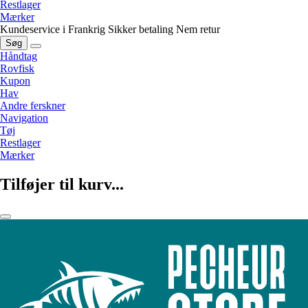
Restlager
Mærker
Kundeservice i Frankrig
Sikker betaling
Nem retur
Søg
Håndtag
Rovfisk
Kupon
Hav
Andre ferskner
Navigation
Tøj
Restlager
Mærker
Tilføjer til kurv...