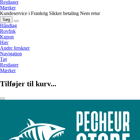
Restlager
Mærker
Kundeservice i Frankrig
Sikker betaling
Nem retur
Søg
Håndtag
Rovfisk
Kupon
Hav
Andre ferskner
Navigation
Tøj
Restlager
Mærker
Tilføjer til kurv...