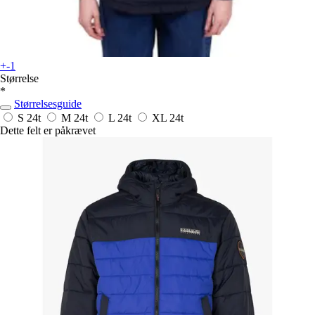
+-1
Størrelse
*
Størrelsesguide
S
24t
M
24t
L
24t
XL
24t
Dette felt er påkrævet