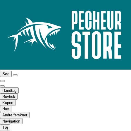
Søg
Håndtag
Rovfisk
Kupon
Hav
Andre ferskner
Navigation
Tøj