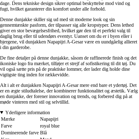
dage. Dens tekniske design sikrer optimal beskyttelse mod vind og
fugt, hvilket garanterer din komfort under alle forhold.
Denne dunjakke skiller sig ud med sit moderne look og sin
gennemtænkte pasform, der tilpasser sig alle kropstyper. Dens lethed
giver en stor bevægelsesfrihed, hvilket gør den til et perfekt valg til
daglig brug eller til udendørs eventyr. Uanset om du er i byen eller i
bjergene, vil dunjakken Napapijri A-Gesar være en uundgåelig allieret
i din garderobe.
De fine detaljer på denne dunjakke, såsom de raffinerede finish og det
ikoniske logo fra mærket, tilføjer et strejf af sofistikering til dit tøj. Du
vil også sætte pris på de praktiske lommer, der lader dig holde dine
vigtigste ting inden for rækkevidde.
Alt i alt er dunjakken Napapijri A-Gesar mere end bare et ydertøj. Det
er en ægte stiludtalelse, der kombinerer funktionalitet og æstetik. Vælg
en dunjakke, der forener innovation og trends, og forbered dig på at
møde vinteren med stil og selvtillid.
Yderligere information
Mærke
Napapijri
Farve
royal blue
Dominerende farve
Blå