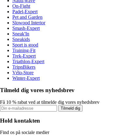
Nauti-wave
On-Fight
Padel-Expert
Pet and Garden
Slowood Interior
Smash-Expert
Sneak'In
Sneakids
Sport is good
Training-Fit
Trek-Expert
Triathlon-Expert
TripnBikers
Vélo-Store
Winter-Expert
Tilmeld dig vores nyhedsbrev
Få 10 % rabat ved at tilmelde dig vores nyhedsbrev
Tilmeld dig
Hold kontakten
Find os på sociale medier