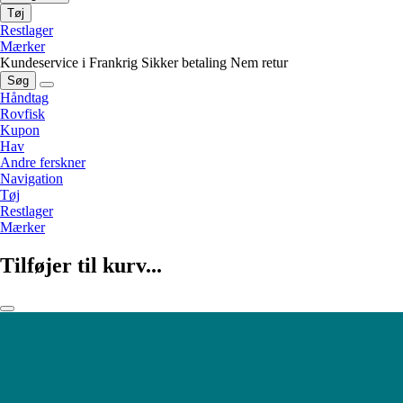
Tøj
Restlager
Mærker
Kundeservice i Frankrig
Sikker betaling
Nem retur
Søg
Håndtag
Rovfisk
Kupon
Hav
Andre ferskner
Navigation
Tøj
Restlager
Mærker
Tilføjer til kurv...