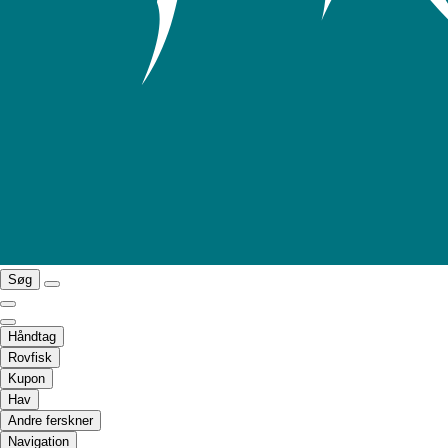
Søg
Håndtag
Rovfisk
Kupon
Hav
Andre ferskner
Navigation