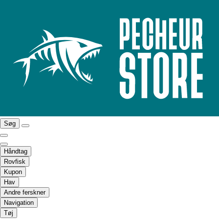
Søg
Håndtag
Rovfisk
Kupon
Hav
Andre ferskner
Navigation
Tøj