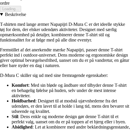
ordre
Loading...
Beskrivelse
T-shirten med lange ærmer Napapijri D-Mura C er det ideelle stykke
tøj for dem, der elsker udendørs aktiviteter. Designet med særlig
opmærksomhed på detaljer, kombinerer denne T-shirt stil og
funktionalitet for at følge med på alle dine eventyr.
Fremstillet af det anerkendte mærke Napapijri, passer denne T-shirt
perfekt ind i outdoor-universet. Dens moderne og ergonomiske design
giver optimal bevægelsesfrihed, uanset om du er på vandretur, en gåtur
eller bare nyder en dag i naturen.
D-Mura C skiller sig ud med sine fremragende egenskaber:
Komfort
: Med sin bløde og åndbare stof tilbyder denne T-shirt
en behagelig følelse på huden, selv under de mest intense
aktiviteter.
Holdbarhed
: Designet til at modstå ujævnhederne fra det
udendørs, er den lavet til at holde i lang tid, mens den bevarer sit
udseende og kvalitet.
Stil
: Dens enkle og moderne design gør denne T-shirt til et
perfekt valg, uanset om du er på toppen af et bjerg eller i byen.
Alsidighed
: Let at kombinere med andre beklædningsgenstande,