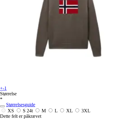
+-1
Størrelse
*
Størrelsesguide
XS
S
24t
M
L
XL
3XL
Dette felt er påkrævet