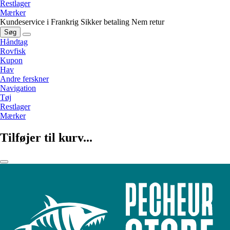
Restlager
Mærker
Kundeservice i Frankrig
Sikker betaling
Nem retur
Søg
Håndtag
Rovfisk
Kupon
Hav
Andre ferskner
Navigation
Tøj
Restlager
Mærker
Tilføjer til kurv...