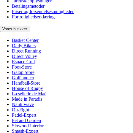
Juridiske oplysninger
Betalingsmetoder
Priser og forsendelsesmuligheder
Fortrolighedserklæring
Vores butikker
Basket-Center
Daily Bikers
Direct Running
Direct-Volley
Espace Golf
Foot-Store
Galop Store
Golf and co
Handball-Store
House of Rugby
La sellerie de Maé
Made in Paradis
Nauti-wave
On-Fight
Padel-Expert
Pet and Garden
Slowood Interior
Smash-Expert