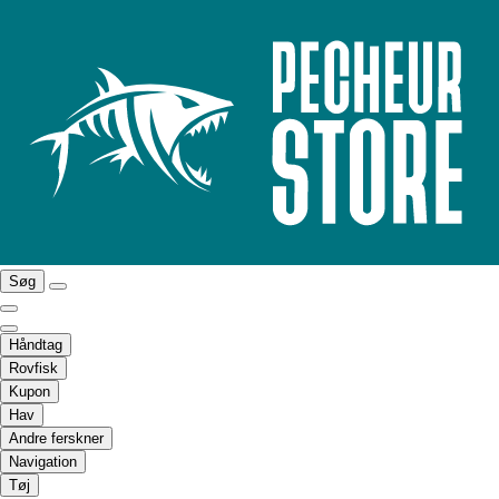
Søg
Håndtag
Rovfisk
Kupon
Hav
Andre ferskner
Navigation
Tøj