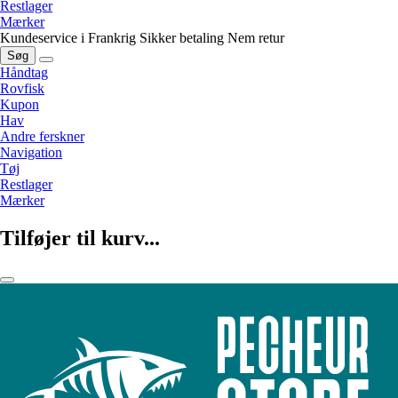
Restlager
Mærker
Kundeservice i Frankrig
Sikker betaling
Nem retur
Søg
Håndtag
Rovfisk
Kupon
Hav
Andre ferskner
Navigation
Tøj
Restlager
Mærker
Tilføjer til kurv...