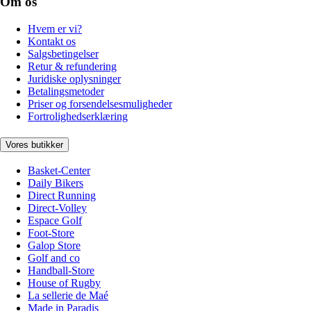
Om os
Hvem er vi?
Kontakt os
Salgsbetingelser
Retur & refundering
Juridiske oplysninger
Betalingsmetoder
Priser og forsendelsesmuligheder
Fortrolighedserklæring
Vores butikker
Basket-Center
Daily Bikers
Direct Running
Direct-Volley
Espace Golf
Foot-Store
Galop Store
Golf and co
Handball-Store
House of Rugby
La sellerie de Maé
Made in Paradis