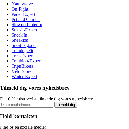
Nauti-wave
On-Fight
Padel-Expert
Pet and Garden
Slowood Interior
Smash-Expert
Sneak'In
Sneakids
Sport is good
Training-Fit
Trek-Expert
Triathlon-Expert
TripnBikers
Vélo-Store
Winter-Expert
Tilmeld dig vores nyhedsbrev
Få 10 % rabat ved at tilmelde dig vores nyhedsbrev
Tilmeld dig
Hold kontakten
Find os på sociale medier