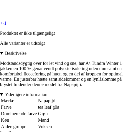
+-1
Produktet er ikke tilgængeligt
Alle varianter er udsolgt
Beskrivelse
Modstandsdygtig over for let vind og sne, har A\-Tundra Winter 1-
jakken en 100 % genanvendt polyesterisolering uden dun samt en
komfortabel fleeceforing på huen og en del af kroppen for optimal
varme. En justerbar hætte samt sidelommer og en lynlåslomme på
brystet fuldender denne model fra Napapijri.
Yderligere information
Mærke
Napapijri
Farve
tea leaf g0a
Dominerende farve
Grøn
Køn
Mand
Aldersgruppe
Voksen