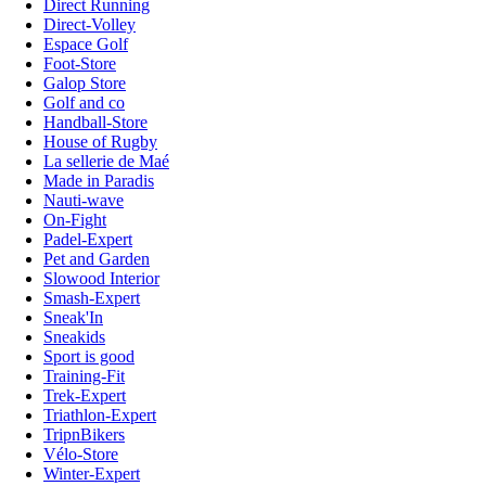
Direct Running
Direct-Volley
Espace Golf
Foot-Store
Galop Store
Golf and co
Handball-Store
House of Rugby
La sellerie de Maé
Made in Paradis
Nauti-wave
On-Fight
Padel-Expert
Pet and Garden
Slowood Interior
Smash-Expert
Sneak'In
Sneakids
Sport is good
Training-Fit
Trek-Expert
Triathlon-Expert
TripnBikers
Vélo-Store
Winter-Expert