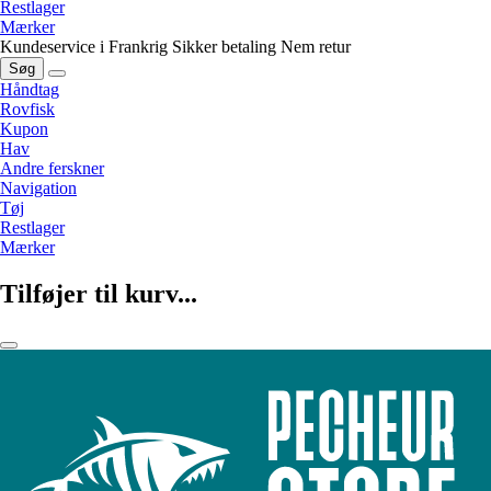
Restlager
Mærker
Kundeservice i Frankrig
Sikker betaling
Nem retur
Søg
Håndtag
Rovfisk
Kupon
Hav
Andre ferskner
Navigation
Tøj
Restlager
Mærker
Tilføjer til kurv...