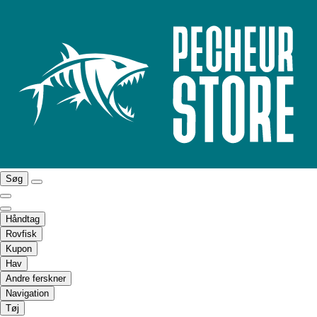
Søg
Håndtag
Rovfisk
Kupon
Hav
Andre ferskner
Navigation
Tøj