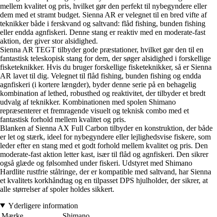
mellem kvalitet og pris, hvilket gør den perfekt til nybegyndere eller
dem med et stramt budget. Sienna AR er velegnet til en bred vifte af
teknikker både i ferskvand og saltvand: flåd fishing, bunden fishing
eller endda agnfiskeri. Denne stang er reaktiv med en moderate-fast
aktion, der giver stor alsidighed.
Sienna AR TEGT tilbyder gode præstationer, hvilket gør den til en
fantastisk teleskopisk stang for dem, der søger alsidighed i forskellige
fisketeknikker. Hvis du bruger forskellige fisketeknikker, så er Sienna
AR lavet til dig. Velegnet til flåd fishing, bunden fishing og endda
agnfiskeri (i kortere længder), byder denne serie på en behagelig
kombination af lethed, robusthed og reaktivitet, der tilbyder et bredt
udvalg af teknikker. Kombinationen med spolen Shimano
repræsenterer et fremragende visuelt og teknisk combo med et
fantastisk forhold mellem kvalitet og pris.
Blanken af Sienna AX Full Carbon tilbyder en konstruktion, der både
er let og stærk, ideel for nybegyndere eller lejlighedsvise fiskere, som
leder efter en stang med et godt forhold mellem kvalitet og pris. Den
moderate-fast aktion letter kast, især til flåd og agnfiskeri. Den sikrer
også glæde og følsomhed under fiskeri. Udstyret med Shimano
Hardlite rustfrie stålringe, der er kompatible med saltvand, har Sienna
et kvalitets korkhåndtag og en tilpasset DPS hjulholder, der sikrer, at
alle størrelser af spoler holdes sikkert.
Yderligere information
Mærke
Shimano