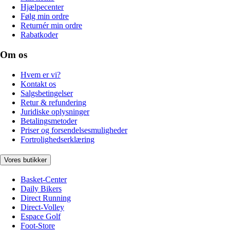
Hjælpecenter
Følg min ordre
Returnér min ordre
Rabatkoder
Om os
Hvem er vi?
Kontakt os
Salgsbetingelser
Retur & refundering
Juridiske oplysninger
Betalingsmetoder
Priser og forsendelsesmuligheder
Fortrolighedserklæring
Vores butikker
Basket-Center
Daily Bikers
Direct Running
Direct-Volley
Espace Golf
Foot-Store