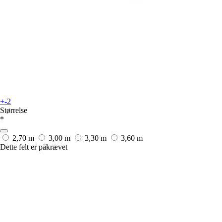
+-2
Størrelse
*
2,70 m
3,00 m
3,30 m
3,60 m
Dette felt er påkrævet