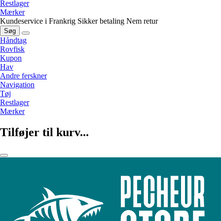
Restlager
Mærker
Kundeservice i Frankrig
Sikker betaling
Nem retur
Søg
Håndtag
Rovfisk
Kupon
Hav
Andre ferskner
Navigation
Tøj
Restlager
Mærker
Tilføjer til kurv...