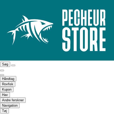
Søg
Håndtag
Rovfisk
Kupon
Hav
Andre ferskner
Navigation
Tøj