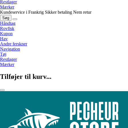
Restlager
Mærker
Kundeservice i Frankrig
Sikker betaling
Nem retur
Søg
Håndtag
Rovfisk
Kupon
Hav
Andre ferskner
Navigation
Tøj
Restlager
Mærker
Tilføjer til kurv...