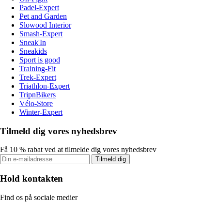
Padel-Expert
Pet and Garden
Slowood Interior
Smash-Expert
Sneak'In
Sneakids
Sport is good
Training-Fit
Trek-Expert
Triathlon-Expert
TripnBikers
Vélo-Store
Winter-Expert
Tilmeld dig vores nyhedsbrev
Få 10 % rabat ved at tilmelde dig vores nyhedsbrev
Tilmeld dig
Hold kontakten
Find os på sociale medier