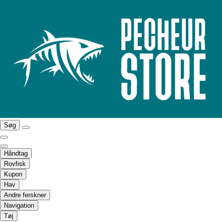
Søg
Håndtag
Rovfisk
Kupon
Hav
Andre ferskner
Navigation
Tøj