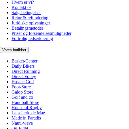
Hvem er vi?
Kontakt os
Salgsbetingelser
Retur & refundering
Juridiske oplysninger
Betalingsmetoder
Priser og forsendelsesmuligheder
Fortrolighedserklæring
Vores butikker
Basket-Center
Daily Bikers
Direct Running
Direct-Volley
Espace Golf
Foot-Store
Galop Store
Golf and co
Handball-Store
House of Rugby
La sellerie de Maé
Made in Paradis
Nauti-wave
On-Fight